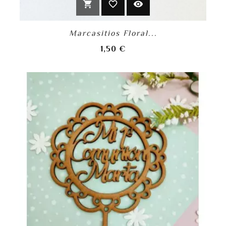
shopping_cart
favorite_border
visibility
Marcasitios Floral...
Precio
1,50 €