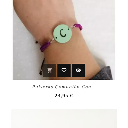
shopping_cart
favorite_border
visibility
Pulseras Comunión Con...
Precio
24,95 €