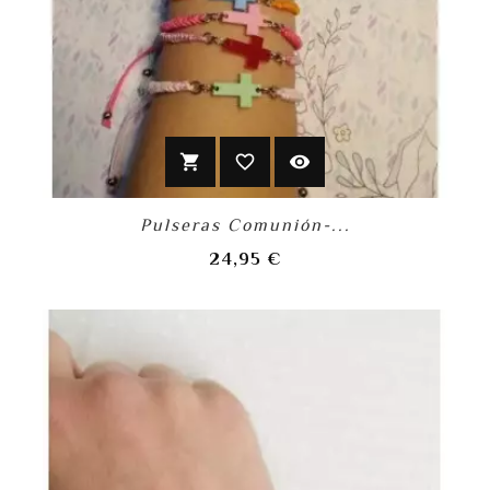
shopping_cart
favorite_border
visibility
Pulseras Comunión-...
Precio
24,95 €