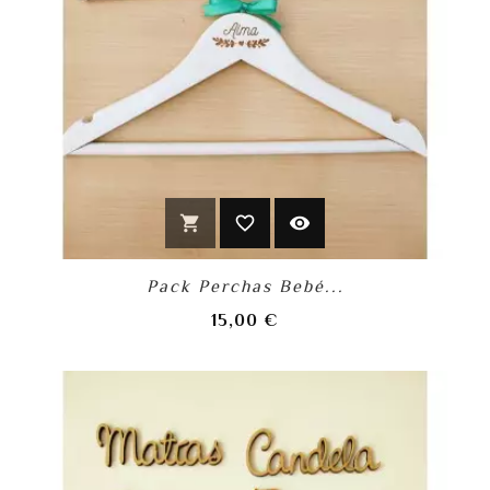
shopping_cart
favorite_border
visibility
Pack Perchas Bebé...
Precio
15,00 €