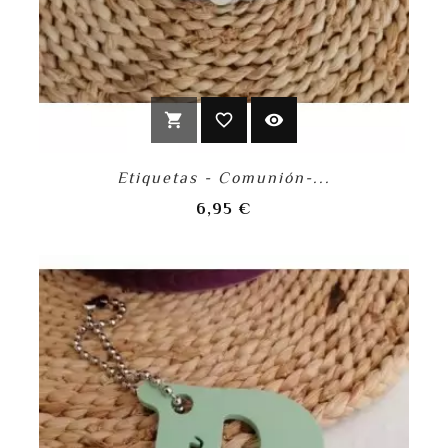
shopping_cart
favorite_border
visibility
Etiquetas - Comunión-...
Precio
6,95 €