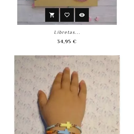
shopping_cart
favorite_border
visibility
Libretas...
Precio
34,95 €