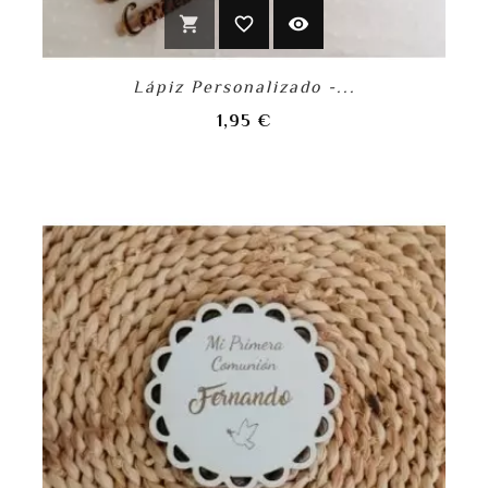
shopping_cart
favorite_border
visibility
Lápiz Personalizado -...
Precio
1,95 €