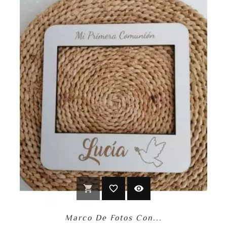
shopping_cart
favorite_border
visibility
Marco De Fotos Con...