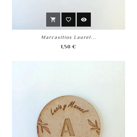
shopping_cart
favorite_border
visibility
Marcasitios Laurel...
Precio
1,50 €