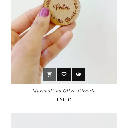
shopping_cart
favorite_border
visibility
Marcasitios Olivo Círculo
Precio
1,50 €