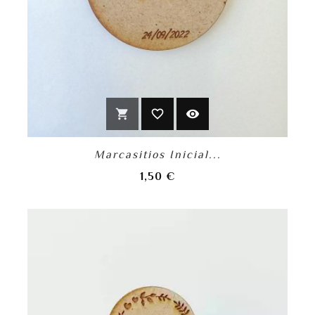
shopping_cart
favorite_border
visibility
Marcasitios Inicial...
Precio
1,50 €