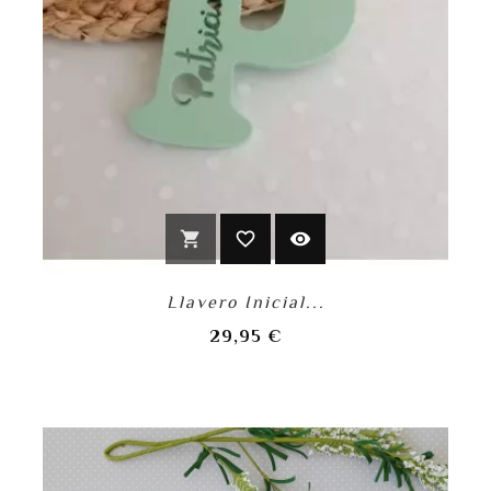
shopping_cart
favorite_border
visibility
Llavero Inicial...
Precio
29,95 €