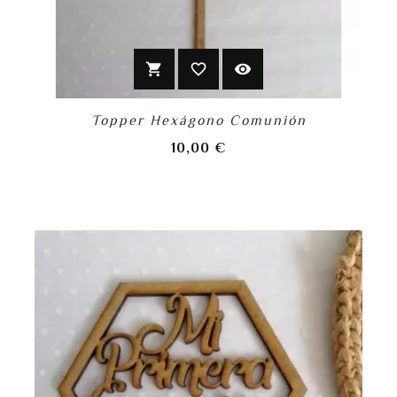
shopping_cart
favorite_border
visibility
Topper Hexágono Comunión
Precio
10,00 €