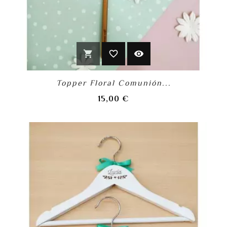
shopping_cart
favorite_border
visibility
Topper Floral Comunión...
Precio
15,00 €