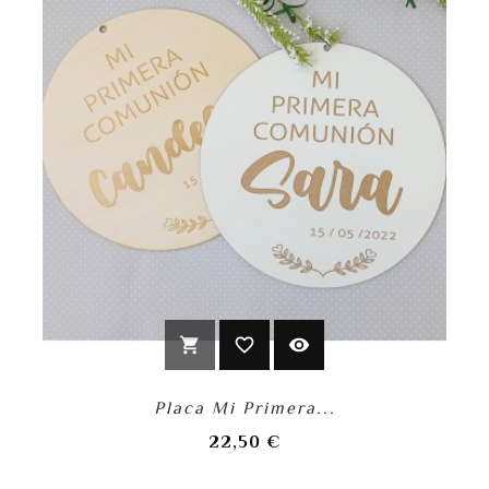
shopping_cart
favorite_border
visibility
Placa Mi Primera...
Precio
22,50 €