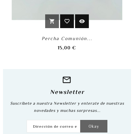
shopping_cart
favorite_border
visibility
Percha Comunión...
Precio
15,00 €
Newsletter
Suscribete a nuestra Newsletter y enterate de nuestras
novedades y muchas sorpresas...