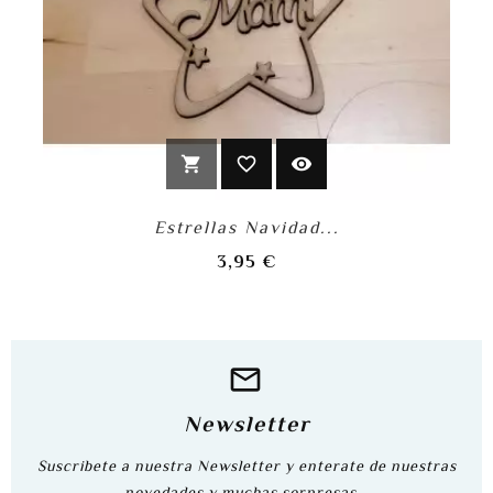
shopping_cart
favorite_border
visibility
Estrellas Navidad...
Precio
3,95 €
Newsletter
Suscribete a nuestra Newsletter y enterate de nuestras
novedades y muchas sorpresas...