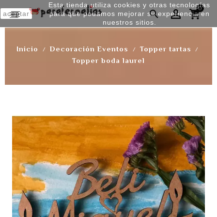
Esta tienda utiliza cookies y otras tecnologías
0


aceptar
para que podamos mejorar su experiencia en
nuestros sitios.
Inicio
Decoración Eventos
Topper tartas
Topper boda laurel