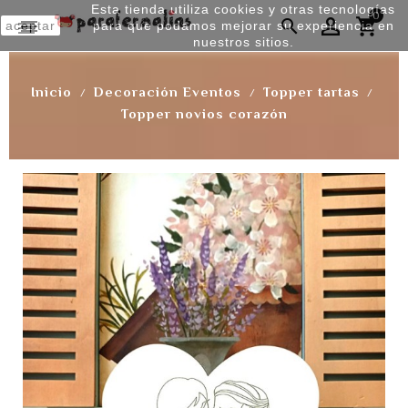
Esta tienda utiliza cookies y otras tecnologías
0


aceptar
para que podamos mejorar su experiencia en
nuestros sitios.
Inicio
Decoración Eventos
Topper tartas
Topper novios corazón