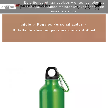
Esta tienda utiliza cookies y otras tecnologías
0


aceptar
para que podamos mejorar su experiencia en
nuestros sitios.
Inicio
Regalos Personalizados
Botella de aluminio personalizada - 450 ml