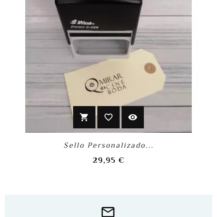
shopping_cart
favorite_border
visibility
Sello Personalizado...
Precio
29,95 €