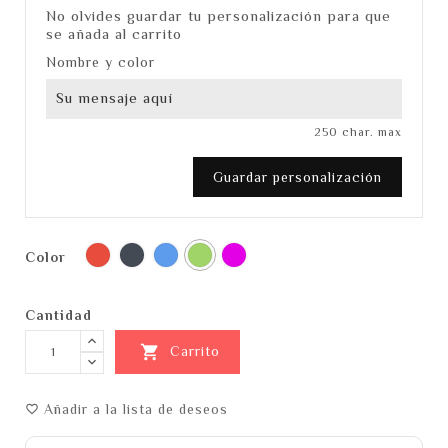
No olvides guardar tu personalización para que
se añada al carrito
Nombre y color
250 char. max
Guardar personalización
Rojo
Negro
Azul
Verde
Lila
Color
Cantidad

Carrito
Añadir a la lista de deseos
favorite_border