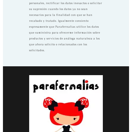
personales, rectificar los datos inexactos o solicitar
su supresión cuando los datos ya no sean
necesarios para la finalidad con que se han
recabado y tratado. Igualmente consiento
expresamente que Parafernalias utilice los datos
que suministra para ofrecerme información sobre
productos y servicios de análoga naturaleza a los
que ahora solicito o relacionados con los
solicitados.