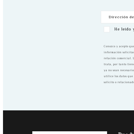
He leido 
Conozco y acepto que
información solicita
relación comercial. 
trata, por tanto tien
ya no sean necesario
utilice los datos qu
solicito o relacionado