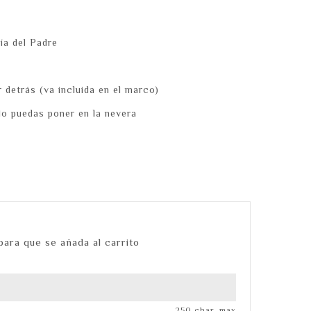
ía del Padre
 detrás (va incluida en el marco)
 lo puedas poner en la nevera
para que se añada al carrito
250 char. max