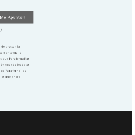
d)
 de prestar la
 se mantenga la
es que Parafernalias
sión cuando los datos
 que Parafernalias
 los que ahora