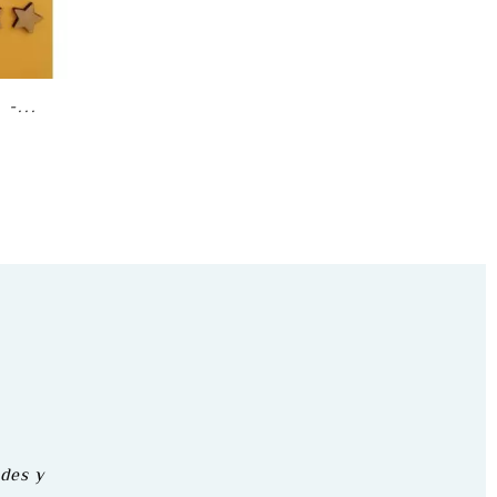
-...
o
des y