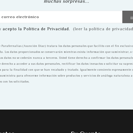
muchas sorpresas...
y acepto la Política de Privacidad.
(leer la política de privacida
 Parafernalias (Asunción Díaz) tratara los datos personales que facilito con el fin exclusivo
da. Los datos proporcionados se conservarán mientras exista información que suministrar, o
Los datos no se cederán nunca a terceros. Usted tiene derecho a confirmar los datos personal
e derecho a acceder a sus datos personales, rectificar los datos inexactos o solicitar su supre
s para la finalidad con que se han recabado y tratado. Igualmente consiento expresamente
e suministra para ofrecerme información sobre productos y servicios de análoga naturaleza a
s con los solicitados.