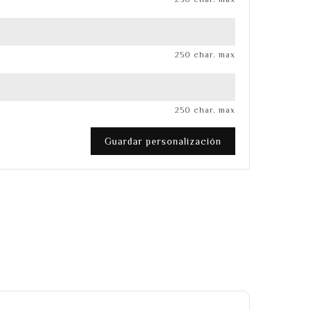
250 char. max
250 char. max
Guardar personalización