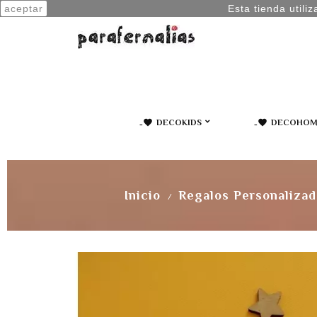
aceptar
Esta tienda utili
icon-favorite
DECOKIDS
icon-favorite
DECOHOM
Puerta Del Ratoncito Perez
Inicio
Regalos Personaliza