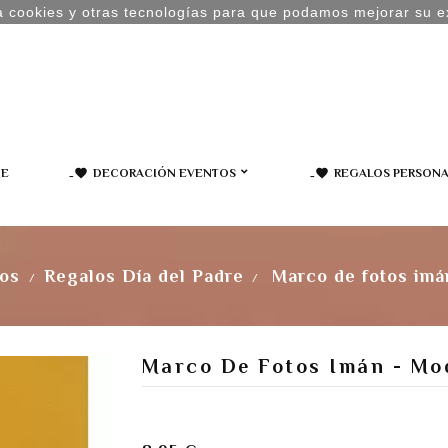
za cookies y otras tecnologías para que podamos mejorar su ex
E
icon-favorite
DECORACIÓN EVENTOS
icon-favorite
REGALOS PERSONA
Decoración arbol Navidad
dos
Regalos Día del Padre
Marco de fotos imá
Marco De Fotos Imán - Mod