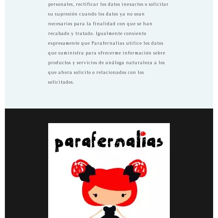
personales, rectificar los datos inexactos o solicitar
su supresión cuando los datos ya no sean
necesarios para la finalidad con que se han
recabado y tratado. Igualmente consiento
expresamente que Parafernalias utilice los datos
que suministra para ofrecerme información sobre
productos y servicios de análoga naturaleza a los
que ahora solicito o relacionados con los
solicitados.