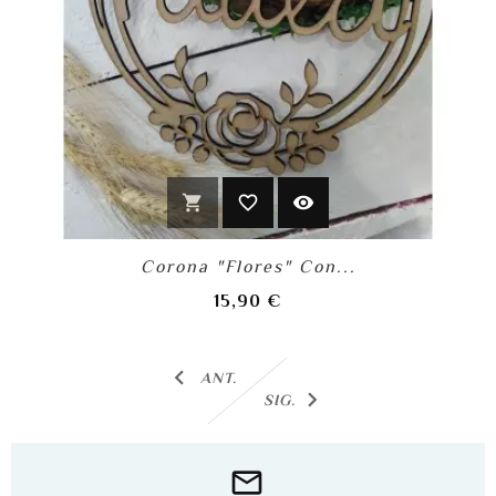
shopping_cart
favorite_border
visibility
Corona "Flores" Con...
Precio
15,90 €
ANT.
SIG.