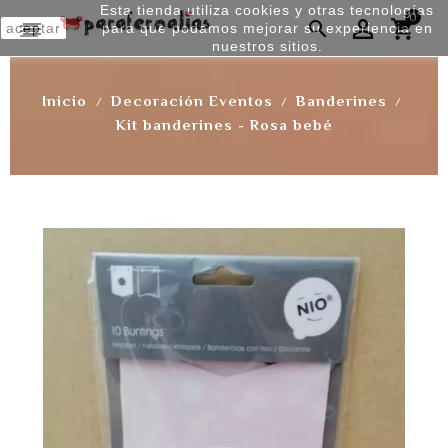
Esta tienda utiliza cookies y otras tecnologías
0


aceptar
para que podamos mejorar su experiencia en
nuestros sitios.
Inicio
Decoración Eventos
Banderines
Kit banderines - Rosa bebé